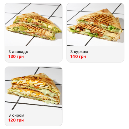
З авокадo
З куркoю
130 грн
140 грн
З сирoм
120 грн