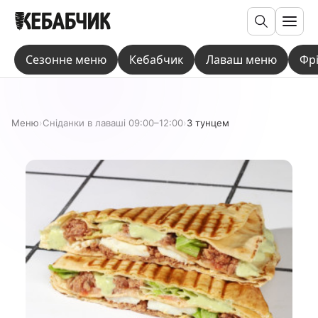
Пошук
Сезонне меню
Кебабчик
Лаваш меню
Фр
Меню
›
Сніданки в лаваші 09:00–12:00
›
З тунцeм