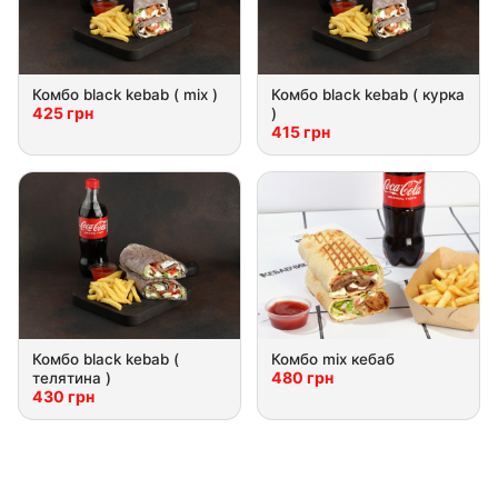
Комбо black kebab ( mix )
Комбо black kebab ( курка
425 грн
)
415 грн
Комбо black kebab (
Комбо mix кебaб
480 грн
телятина )
430 грн