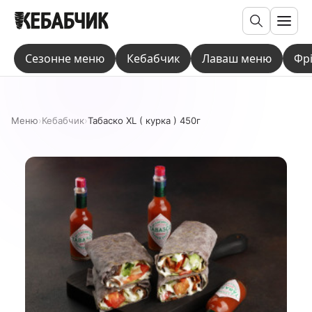
Пошук
Сезонне меню
Кебабчик
Лаваш меню
Фр
Меню
›
Кебaбчик
›
Табаско XL ( курка ) 450г