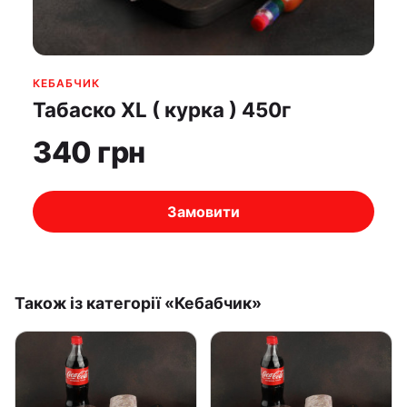
КЕБAБЧИК
Табаско XL ( курка ) 450г
340 грн
Замовити
Також із категорії «Кебaбчик»