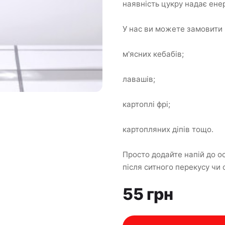
наявність цукру надає енер
У нас ви можете замовити Sp
м'ясних кебабів;
лавашів;
картоплі фрі;
картопляних діпів тощо.
Просто додайте напій до о
після ситного перекусу чи о
55 грн