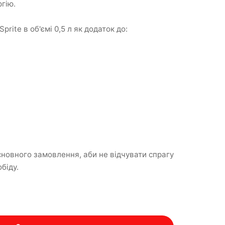
гію.
rite в об'ємі 0,5 л як додаток до:
сновного замовлення, аби не відчувати спрагу
біду.