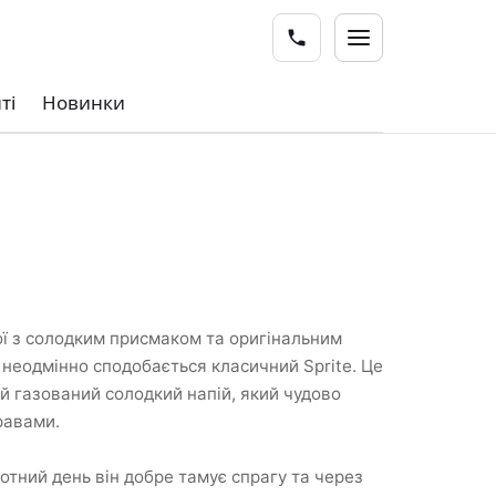
ті
Новинки
ої з солодким присмаком та оригінальним
 неодмінно сподобається класичний Sprite. Це
 газований солодкий напій, який чудово
равами.
отний день він добре тамує спрагу та через