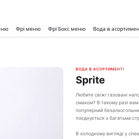
еню
Фрі меню
Фрі Бокс меню
Вода в асортимен
ВОДА В АСОРТИМЕНТІ
Sprite
Любите свіжі газовані нап
смаком? В такому разі вам
популярний безалкогольний
поєднується з багатьма ст
В холодному вигляді у спек