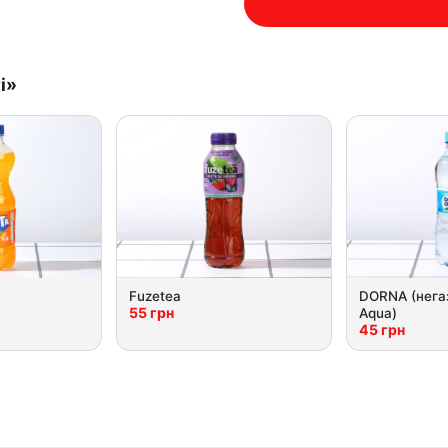
і»
Fuzeteа
DORNA (нега
55 грн
Aqua)
45 грн