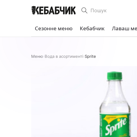
Пошук
Сезонне меню
Кебабчик
Лаваш м
Меню
›
Вода в асортименті
›
Sprite