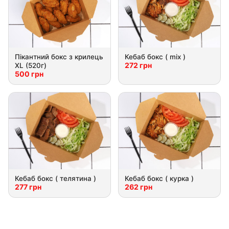
Пікантний бокс з крилець
Кебаб бокс ( mix )
272 грн
XL (520г)
500 грн
Кебаб бокс ( телятина )
Кебаб бокс ( курка )
277 грн
262 грн