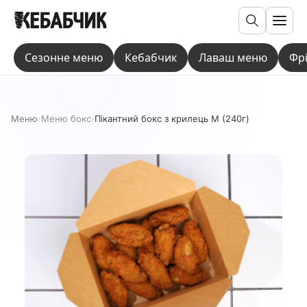
Пошук
Сезонне меню
Кебабчик
Лаваш меню
Фр
Меню
›
Меню бокс
›
Пікантний бокс з крилець M (240г)