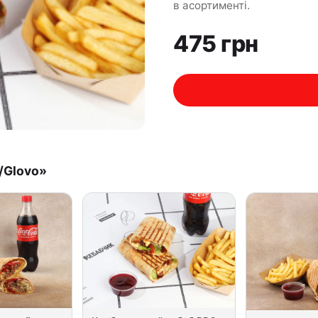
в асортименті.
475 грн
t/Glovo»