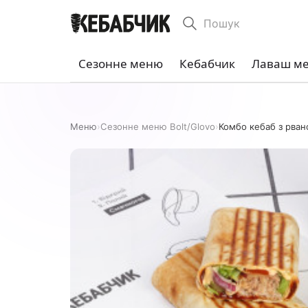
Пошук
Сезонне меню
Кебабчик
Лаваш м
Меню
›
Сезонне меню Bolt/Glovo
›
Комбо кебаб з рван