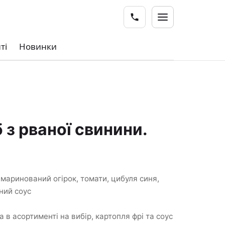
ті
Новинки
O
 з рваної свинини.
 маринований огірок, томати, цибуля синя,
ний соус
 в асортименті на вибір, картопля фрі та соус