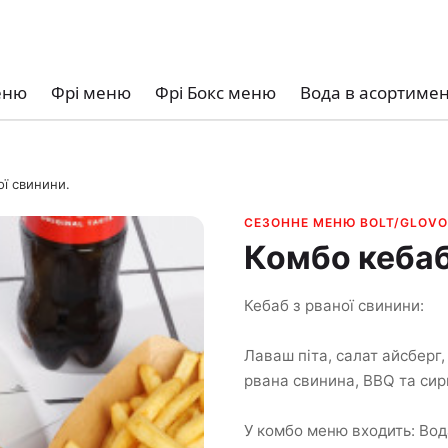
еню
Фрі меню
Фрі Бокс меню
Вода в асортимен
ої свинини.
СЕЗОННЕ МЕНЮ BOLT/GLOV
Комбо кебаб
Кебаб з рваної свинини:
Лаваш піта, салат айсберг,
рвана свинина, BBQ та сир
У комбо меню входить: Вода