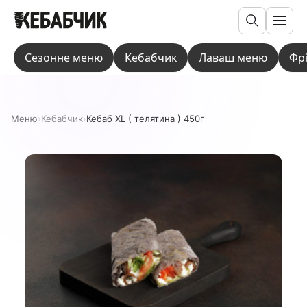
Пошук
Сезонне меню
Кебабчик
Лаваш меню
Фр
Меню
›
Кебaбчик
›
Кебаб XL ( телятина ) 450г