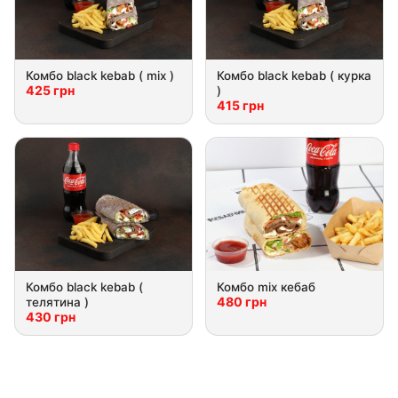
Комбо black kebab ( mix )
Комбо black kebab ( курка
425 грн
)
415 грн
Комбо black kebab (
Комбо mix кебaб
480 грн
телятина )
430 грн