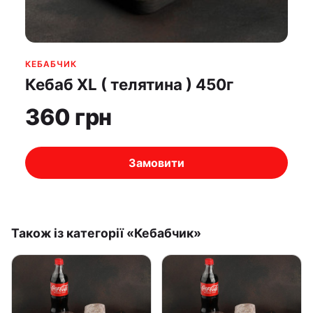
КЕБAБЧИК
Кебаб XL ( телятина ) 450г
360 грн
Замовити
Також із категорії «Кебaбчик»