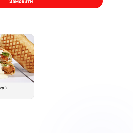
Замовити
ка )