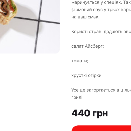
маринується у спеціях. Та
фірмовий соус у трьох варі
на ваш смак.
Користі страві додають ово
салат Айсберг;
томати;
хрусткі огірки.
Усе це загортається в ціл
грилі.
440 грн