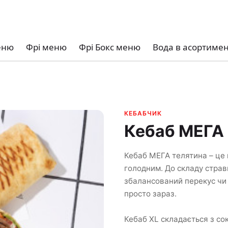
еню
Фрі меню
Фрі Бокс меню
Вода в асортимен
КЕБАБЧИК
Кебаб МЕГА (
Кебаб МЕГА телятина – це 
голодним. До складу страви
збалансований перекус чи 
просто зараз.
Кебаб XL складається з со