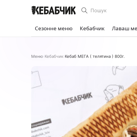
Пошук
Сезонне меню
Кебабчик
Лаваш м
Меню
›
Кебабчик
›
Кебаб МЕГА ( телятина ) 800г.