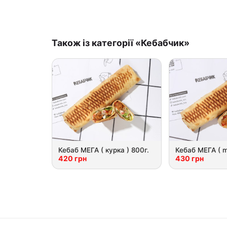
Також із категорії «Кебабчик»
Кебаб МЕГА ( курка ) 800г.
Кебаб МЕГА ( mi
420 грн
430 грн