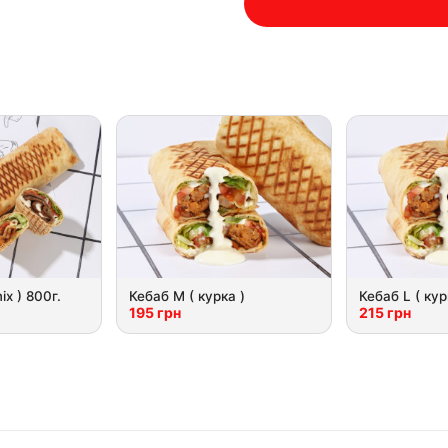
x ) 800г.
Кебаб М ( курка )
Кебаб L ( кур
195 грн
215 грн