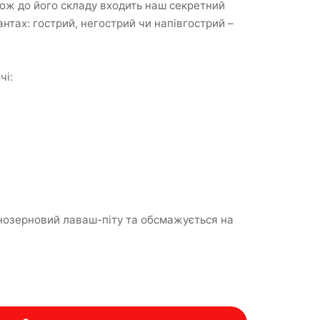
кож до його складу входить наш секретний
антах: гострий, негострий чи напівгострий –
чі:
ьнозерновий лаваш-піту та обсмажується на