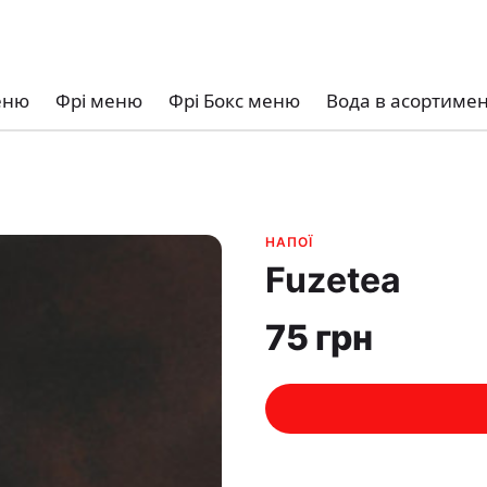
еню
Фрі меню
Фрі Бокс меню
Вода в асортимен
НАПОЇ
Fuzеtеa
75 грн