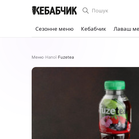
Пошук
Сезонне меню
Кебабчик
Лаваш м
Меню
›
Напої
›
Fuzеtеa