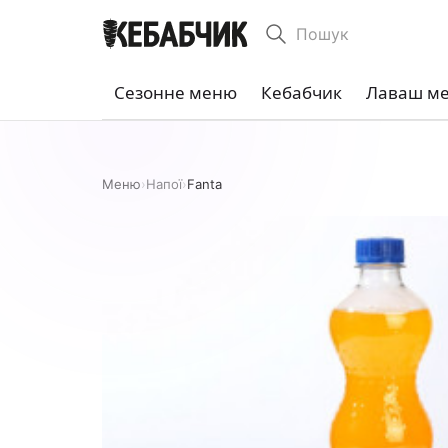
Пошук
Сезонне меню
Кебабчик
Лаваш м
Меню
›
Напої
›
Fantа