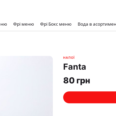
еню
Фрі меню
Фрі Бокс меню
Вода в асортимен
НАПОЇ
Fantа
80 грн