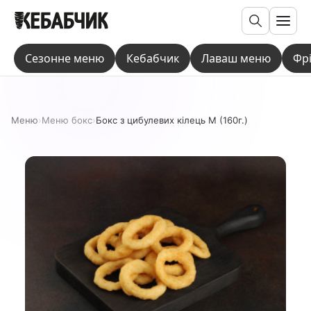
Пошук
Сезонне меню
Кебабчик
Лаваш меню
Фр
Меню
›
Меню бокс
›
Бокс з цибулевих кілець М (160г.)