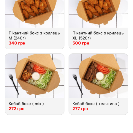
Пікантний бокс з крилець
Пікантний бокс з крилець
M (240г)
XL (520г)
340 грн
500 грн
Кебаб бокс ( mix )
Кебаб бокс ( телятина )
272 грн
277 грн