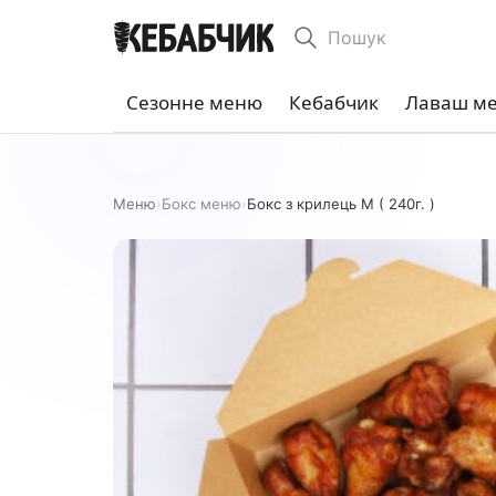
Пошук
Сезонне меню
Кебабчик
Лаваш м
Меню
›
Бокс меню
›
Бокс з крилець M ( 240г. )