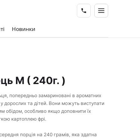
ті
Новинки
ць M ( 240г. )
льця, попередньо замариновані в ароматних
 у дорослих та дітей. Вони можуть виступати
м обідом, особливо якщо доповнити їх
ткою картоплею фрі.
 середня порція на 240 грамів, яка здатна