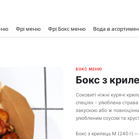
еню
Фрі меню
Фрі Бокс меню
Вода в асортимен
БОКС МЕНЮ
Бокс з криле
Соковиті ніжні курячі кри
спеціях – улюблена страва
закускою або ж повноцінни
улюбленим соусом та хрус
Бокс з крилець М (240 г) –