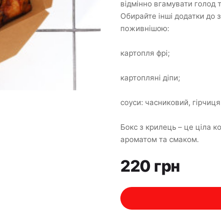
відмінно вгамувати голод т
Обирайте інші додатки до
поживнішою:
картопля фрі;
картопляні діпи;
соуси: часниковий, гірчиц
Бокс з крилець – це ціла к
ароматом та смаком.
220 грн