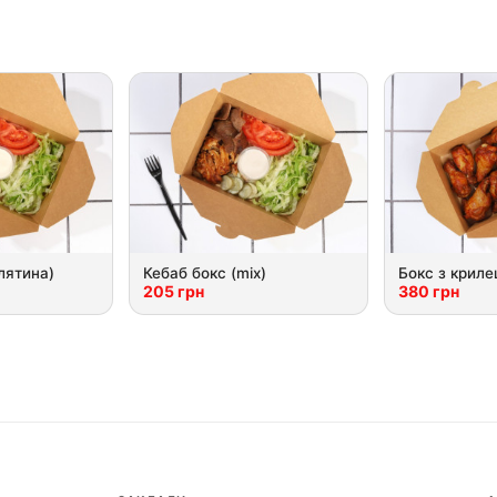
лятина)
Кебаб бокс (mix)
Бокс з криле
205 грн
380 грн