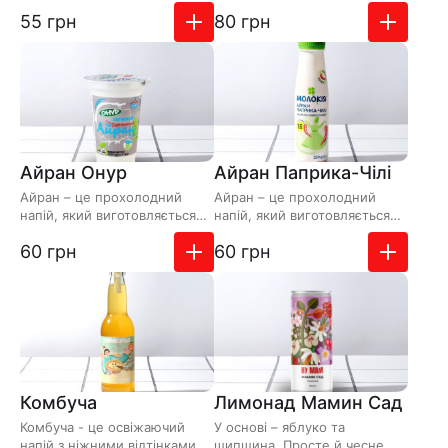
напоїв, що добре
шляхом змішування йогурту
Додати до замовлення
Додати до зам
55 грн
80 грн
поєднуються з нашими
або кефіру з водою, сіл…
лавашами…
Айран Онур
Айран Паприка-Чілі
Айран – це прохолодний
Айран – це прохолодний
напій, який виготовляється
напій, який виготовляється
шляхом змішування йогурту
шляхом змішування йогурту
Додати до замовлення
Додати до зам
60 грн
60 грн
або кефіру з водою, сіл…
або кефіру з водою, сіл…
Комбуча
Лимонад Мамин Сад
Комбуча - це освіжаючий
У основі – яблуко та
напій з ніжними відтінками
шипшина. Просте й чесне