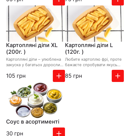
Картопляні діпи XL
Картопляні діпи L
(200г. )
(120г. )
Картопляні діпи – улюблена
Любите картоплю фрі, проте
закуска у багатьох дорослих
бажаєте спробувати якусь
та дітей. Вона нагадує
цікаву варіацію популярної
Додати до замовлення
Додати до зам
105 грн
85 грн
класичну та популярну…
страви? Можливо, вам…
Соус в асортименті
Додати до замовлення
30 грн