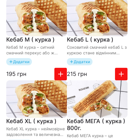
Кебаб М ( курка )
Кебаб L ( курка )
Кебаб М курка – ситний
Соковитий смачний кебаб L з
смачний перекус або ж
куркою стане відмінним
навіть повноцінний обід, який
перекусом чи навіть
Додатки
Додатки
складається зі смачних п…
повноцінним обідом. Він має
…
Додати до замовлення
Додати до зам
195 грн
215 грн
Кебаб XL ( курка )
Кебаб МЕГА ( курка )
800г.
Кебаб XL курка – неймовірне
задоволення та величезна
Кебаб МЕГА курка – це