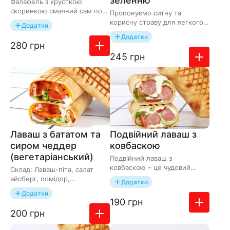
зеленню
Фалафель з хрусткою
скоринкою смачний сам по
Пропонуємо ситну та
собі. А якщо додати ще
корисну страву для легкого
Додатки
декілька інгредієнтів, то ви
обіду чи перекусу. Свіжий
Додатки
пр…
сир сулугуні та пахуча зел…
Додати до замовлення
280 грн
Додати до зам
245 грн
Лавaш з бататом та
Подвійний лаваш з
сиром чеддер
ковбаскою
(вегетаріанський)
Подвійний лаваш з
ковбаскою – це чудовий
Склад: Лаваш-піта, салат
перекус на ходу або
айсберг, помідор,
Додатки
повноцінний обід, який має
маринований огірок,
Додатки
збалансован…
картопляний батат, сир
Додати до зам
190 грн
чеддер та фір…
Додати до замовлення
200 грн