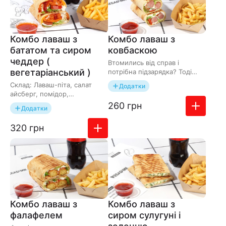
Комбо лавaш з
Комбо лавaш з
бататом та сиром
ковбаскою
чеддер (
Втомились від справ і
вегетаріанський )
потрібна підзарядка? Тоді
хутчіш замовляй комбо
Склад: Лаваш-піта, салат
Додатки
лаваш з ковбаскою. Ця
айсберг, помідор,
пропози…
маринований огірок,
Додати до зам
260 грн
Додатки
картопляний батат, сир
чеддер та фір…
Додати до замовлення
320 грн
Комбо лавaш з
Комбо лаваш з
фалафелем
сиром сулугуні і