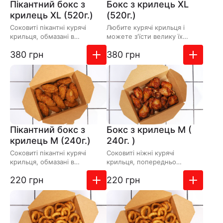
Пікантний бокс з
Бокс з крилець XL
крилець XL (520г.)
(520г.)
Соковиті пікантні курячі
Любите курячі крильця і
крильця, обмазані в
можете з'їсти велику їх
ароматному маринаді зі
порцію? Або ж замовляєте
Додати до замовлення
Додати до зам
380 грн
380 грн
спеціями, що додають
закуску відразу на кількох…
приємної г…
Пікантний бокс з
Бокс з крилець M (
крилець M (240г.)
240г. )
Соковиті пікантні курячі
Соковиті ніжні курячі
крильця, обмазані в
крильця, попередньо
ароматному маринаді зі
замариновані в ароматних
Додати до замовлення
Додати до зам
220 грн
220 грн
спеціями, що додають
спеціях – улюблена страва у
приємної г…
доро…